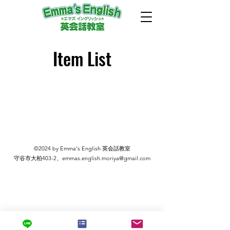
Item List
©2024 by Emma's English 英会話教室
​守谷市大柏403-2、
emmas.english.moriya@gmail.com